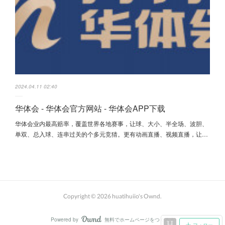
2024.04.11 02:40
华体会 - 华体会官方网站 - 华体会APP下载
华体会业内最高赔率，覆盖世界各地赛事，让球、大小、半全场、波胆、
单双、总入球、连串过关的个多元竞猜。更有动画直播、视频直播，让…
Copyright ©
2026
huatihuiio's Ownd
.
Powered by
無料でホームページをつくろう
AmebaOwnd